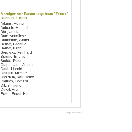
Anzeigen von Bestattungshaus "Friede"
Duchene GmbH
Adams, Melitta
Aubertin, Heinrich
Bär , Ursula
Bare, Anneliese
Bartholme, Walter
Berndt, Edeltrud
Berndt, Karin
Borovsky, Reinhard
Braune, Brigitte
Budde, Peter
Crapanzano, Antonio
Daub, Harald
Demuth, Michael
Dierstein, Karl-Heinz
Dietrich, Eckhard
Ditzler, Ingrid
Duval, Rita
Eckert-Engel, Helga
Fellinger, Edgar
Fersing, Jürgen
Folloni-Becker, Margit
Forster, Rudolf
Impressum
Gauer, Renate
Geber, Hermann Josef
Grewelinger , Hedwig
Henkes, Beate
Herbig, Jana