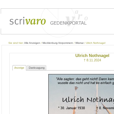
Sie sind hier:
Alle Anzeigen
/
Mecklenburg-Vorpommern
/
Wismar
/ Ulrich Nothnagel
Ulrich Nothnagel
† 8.11.2024
Anzeige
Danksagung