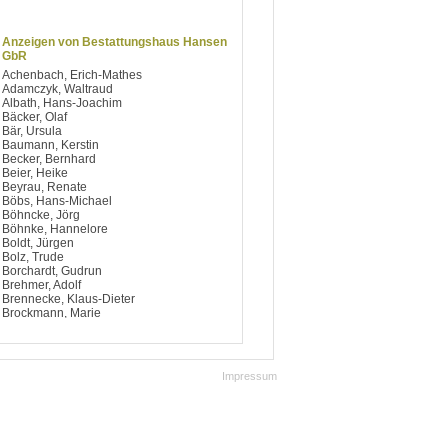
Anzeigen von Bestattungshaus Hansen
GbR
Achenbach, Erich-Mathes
Adamczyk, Waltraud
Albath, Hans-Joachim
Bäcker, Olaf
Bär, Ursula
Baumann, Kerstin
Becker, Bernhard
Beier, Heike
Beyrau, Renate
Böbs, Hans-Michael
Böhncke, Jörg
Böhnke, Hannelore
Boldt, Jürgen
Bolz, Trude
Borchardt, Gudrun
Brehmer, Adolf
Brennecke, Klaus-Dieter
Brockmann, Marie
Brühning, Waltraut
Brüsewitz, Elfriede
Bülle, Inge
Bülle, Winfried Peter
Impressum
Burmeister , Walter
Burmeister, Erich
Burmeister, Irmgard
Butze, Christian
Chall, Elsa