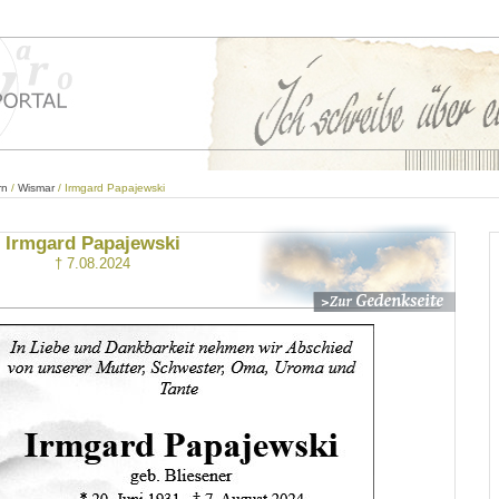
rn
/
Wismar
/ Irmgard Papajewski
Irmgard Papajewski
† 7.08.2024